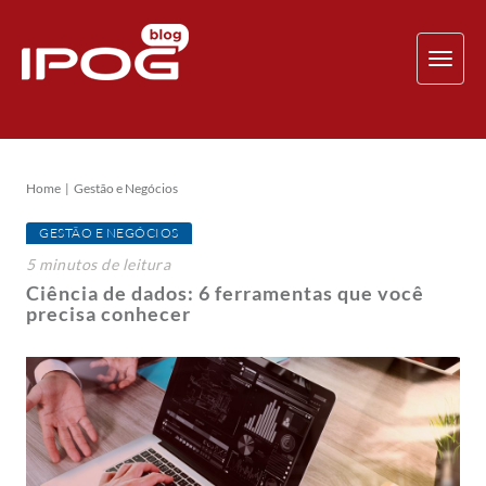
TOG
NAV
Home
Gestão e Negócios
GESTÃO E NEGÓCIOS
5
minutos
de leitura
Ciência de dados: 6 ferramentas que você
precisa conhecer