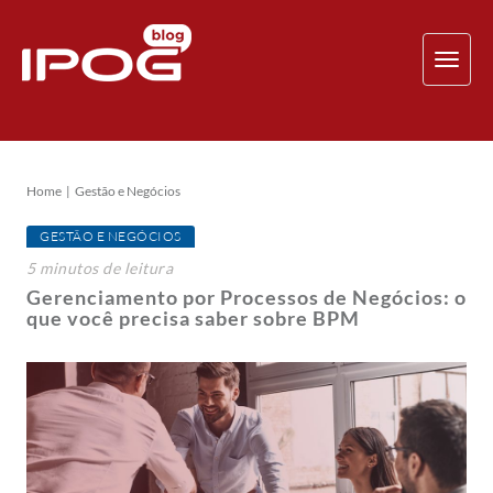
TOG
NAV
Home
Gestão e Negócios
GESTÃO E NEGÓCIOS
5
minutos
de leitura
Gerenciamento por Processos de Negócios: o
que você precisa saber sobre BPM