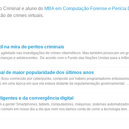
to Criminal e aluno do
MBA em Computação Forense e Perícia D
ão de crimes virtuais.
il na mira de peritos criminais
a agilidade nas investigações de crimes cibernéticos. Mas também provocam um g
 crianças e adolescentes.. De acordo com o Fundo das Nações Unidas para a Infân.
ual de maior popularidade dos últimos anos
e ficou conhecido por cyberpunks, composto por hábeis programadores entusias
et, em uma época em que ela estava distante da regulamentação governamental. ...
eligentes e da convergência digital
om a gente! Smartphones, tablets, computadores, máquinas, sistemas automatizado
o tão comum em nosso dia a dia que nem nos damos conta de como a tecnologia tem..