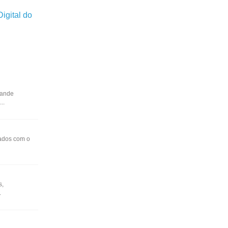
igital do
rande
..
mados com o
s,
.