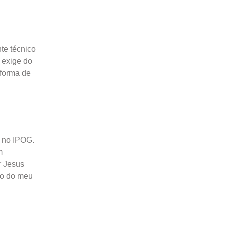
nte técnico
 exige do
 forma de
r no IPOG.
m
r Jesus
to do meu