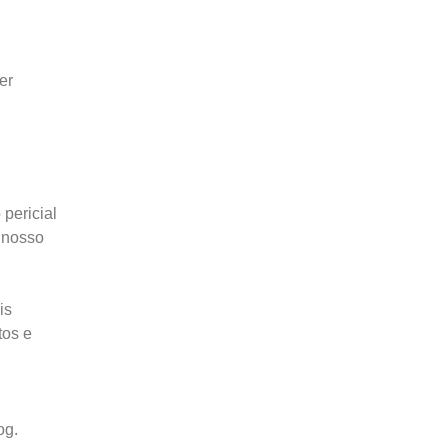
er
pericial
o nosso
is
tos e
og.