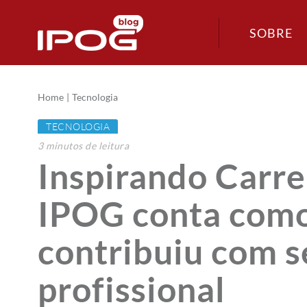
SOBRE
Home
Tecnologia
TECNOLOGIA
3
minutos
de leitura
Inspirando Carrei
IPOG conta como
contribuiu com 
profissional