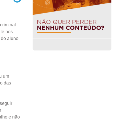
criminal
Ele nos
 do aluno
ou um
so das
 seguir
o
alho e não