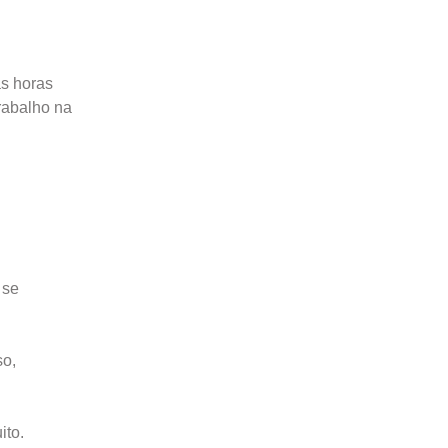
as horas
rabalho na
 se
so,
ito.