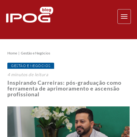
TOG
NAV
Home
Gestão e Negócios
GESTÃO E NEGÓCIOS
4
minutos
de leitura
Inspirando Carreiras: pós-graduação como
ferramenta de aprimoramento e ascensão
profissional