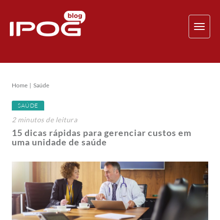
TOG
NAV
Home
Saúde
SAÚDE
2
minutos
de leitura
15 dicas rápidas para gerenciar custos em
uma unidade de saúde