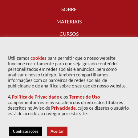
SOBRE
MATERIAIS
CURSOS
FALE CONOSCO
Utilizamos
cookies
para permitir que o nosso website
funcione corretamente para que seja gerado conteúdos
personalizados em redes sociais e anúncios, bem como
analisar o nosso tráfego. Também compartilhamos
informações com os parceiros de redes sociais, de
publicidade e de analítica sobre o seu uso do nosso website.
A
Política de Privacidade
e os
Termos de Uso
complementam este aviso, além dos direitos dos titulares
descritos no Aviso de
Privacidade
, cujos os dizeres o usuário
Copyright © 2016 IPOG - Todos os direitos reservados
está de acordo ao navegar por este site.
Política de privacidade
|
Termos de uso
Configurações
Aceitar