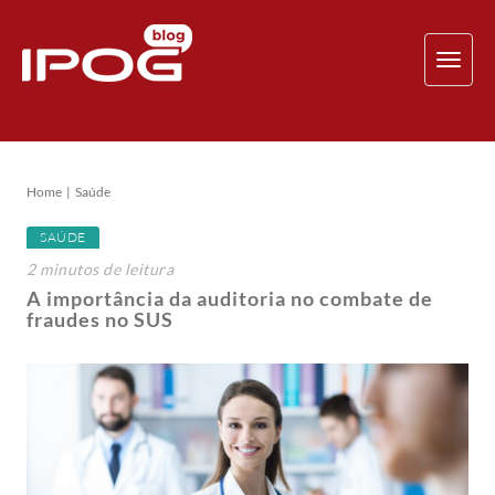
TOG
NAV
Home
Saúde
SAÚDE
2
minutos
de leitura
A importância da auditoria no combate de
fraudes no SUS