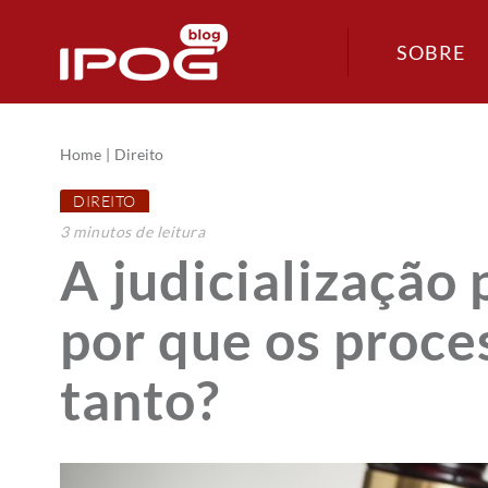
SOBRE
Home
Direito
DIREITO
3
minutos
de leitura
A judicialização 
por que os proc
tanto?