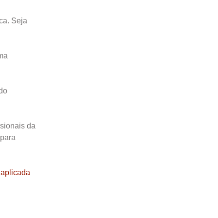
ca. Seja
uma
 do
sionais da
 para
 aplicada