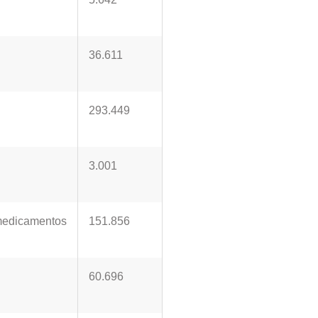
36.611
293.449
3.001
 medicamentos
151.856
60.696