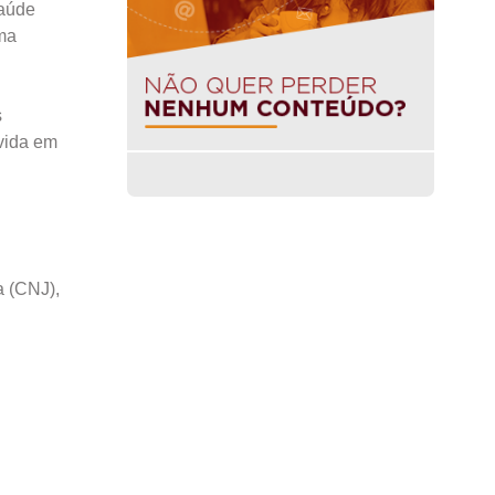
saúde
ma
s
vida em
a (CNJ),