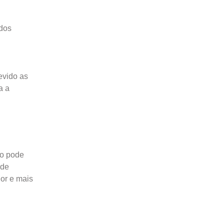
dos
evido as
a a
ão pode
 de
hor e mais