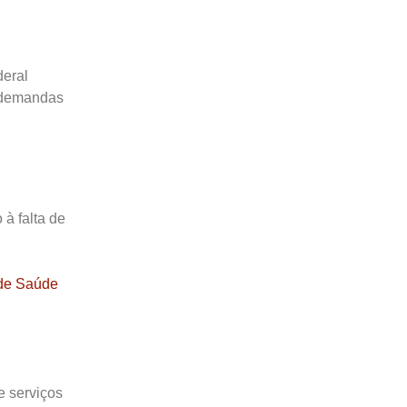
deral
0 demandas
à falta de
de Saúde
e serviços