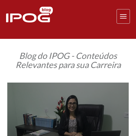
TOG
NAV
Blog do IPOG - Conteúdos
Relevantes para sua Carreira
Psicóloga
se
destaca
com
a
especialização
em
Avaliação
Psicológica