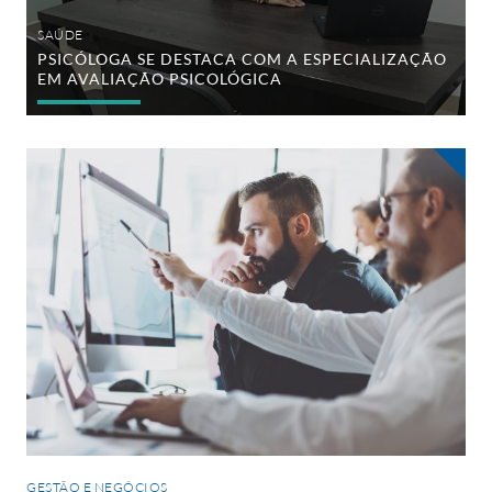
SAÚDE
PSICÓLOGA SE DESTACA COM A ESPECIALIZAÇÃO
EM AVALIAÇÃO PSICOLÓGICA
5
razões
para
fazer
um
MBA
em
Gestão
de
Projetos
GESTÃO E NEGÓCIOS