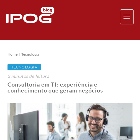
TOG
NAV
Home
Tecnologia
TECNOLOGIA
3
minutos
de leitura
Consultoria em TI: experiência e
conhecimento que geram negócios