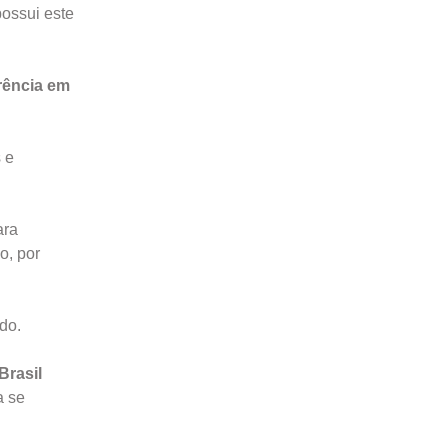
possui este
rência em
 e
ra
o, por
do.
Brasil
a se