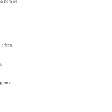
na hora de
crítica.
ia
agem e