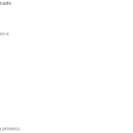
rcado
es e
 primeira