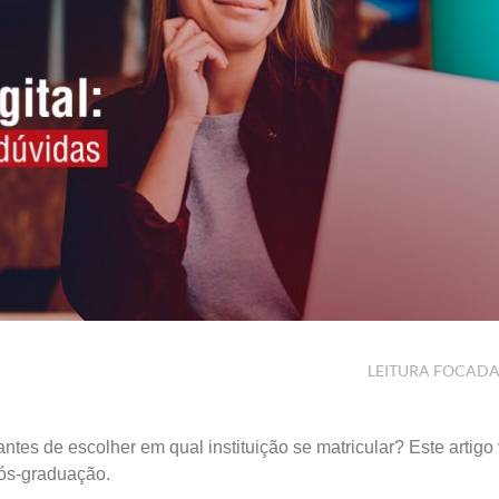
LEITURA FOCAD
ntes de escolher em qual instituição se matricular? Este artigo 
 pós-graduação.