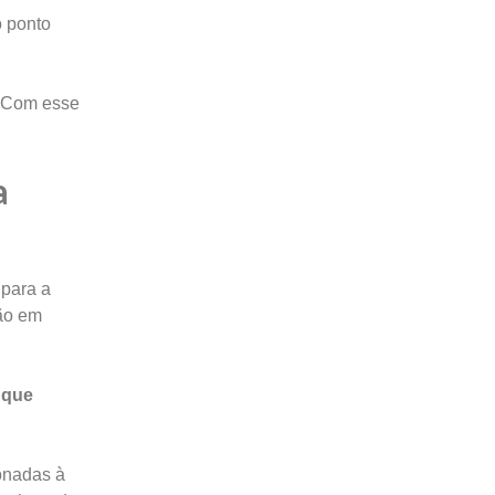
o ponto
 Com esse
a
 para a
são em
 que
onadas à