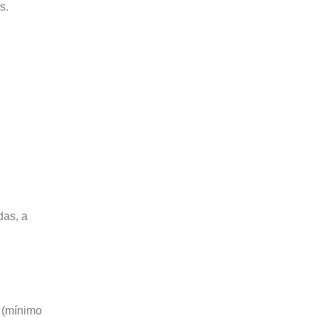
s.
das, a
a (mínimo