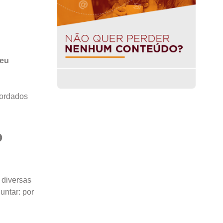
seu
bordados
o
 diversas
untar: por