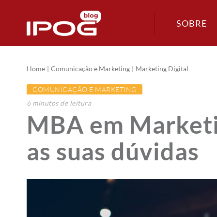
SOBRE
Home
Comunicação e Marketing
Marketing Digital
COMUNICAÇÃO E MARKETING
6
minutos
de leitura
MBA em Marketing
as suas dúvidas