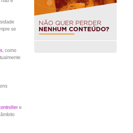
l não é
rsidade
empre se
is
, como
atualmente
bons
controller
e
 âmbito