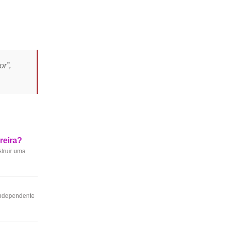
r”,
reira?
struir uma
Independente