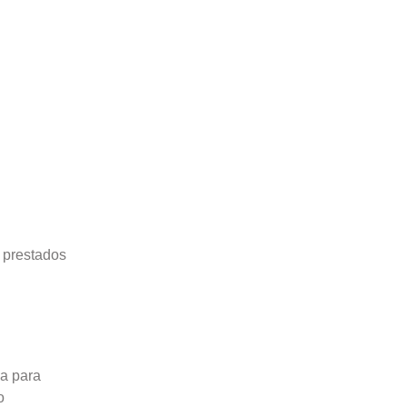
 prestados
ja para
o