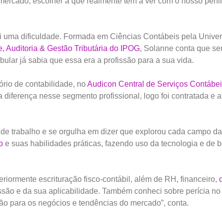
mercado, escolher a que realmente tem a ver com o nosso perfi
i uma dificuldade. Formada em Ciências Contábeis pela Unive
, Auditoria & Gestão Tributária do IPOG
, Solanne conta que s
bular já sabia que essa era a profissão para a sua vida.
rio de contabilidade, no
Audicon Central de Serviços Contábe
a diferença nesse segmento profissional, logo foi contratada e 
 de trabalho e se orgulha em dizer que explorou cada campo da
o
e suas habilidades práticas, fazendo uso da tecnologia e de 
eriormente escrituração fisco-contábil, além de RH, financeiro,
issão e da sua aplicabilidade. Também conheci sobre perícia no
isão para os negócios e tendências do mercado”, conta.