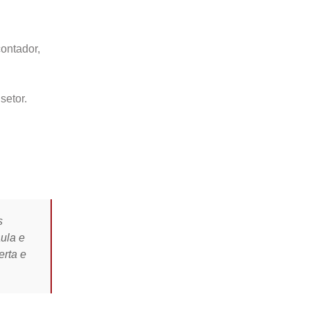
ontador,
setor.
s
ula e
erta e