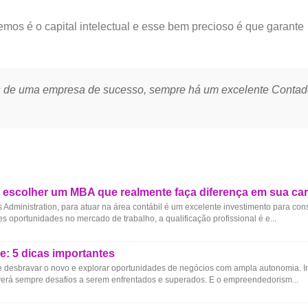
temos é o capital intelectual e esse bem precioso é que garante
ás de uma empresa de sucesso, sempre há um excelente Contado
o escolher um MBA que realmente faça diferença em sua car
dministration, para atuar na área contábil é um excelente investimento para con
s oportunidades no mercado de trabalho, a qualificação profissional é e...
: 5 dicas importantes
e desbravar o novo e explorar oportunidades de negócios com ampla autonomia. 
verá sempre desafios a serem enfrentados e superados. E o empreendedorism...