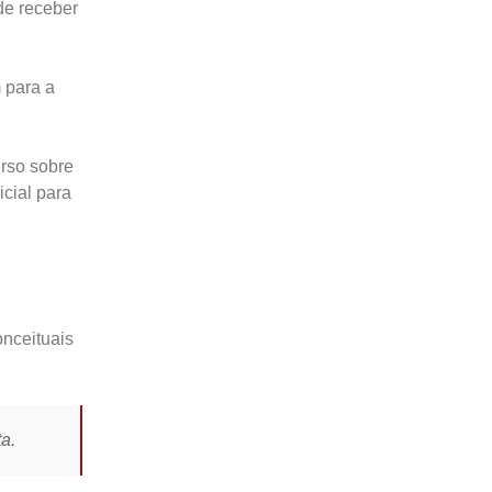
de receber
 para a
urso sobre
icial para
onceituais
a.