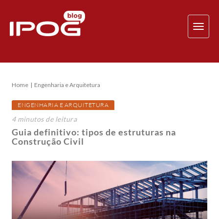
TOG
NAV
Home
Engenharia e Arquitetura
ENGENHARIA E ARQUITETURA
4
minutos
de leitura
Guia definitivo: tipos de estruturas na
Construção Civil