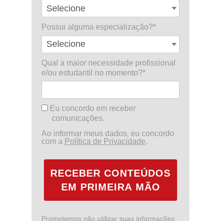
Possui alguma especialização?*
Qual a maior necessidade profissional
e/ou estudantil no momento?*
Eu concordo em receber
comunicações.
Ao informar meus dados, eu concordo
com a
Política de Privacidade
.
RECEBER CONTEÚDOS
EM PRIMEIRA MÃO
Prometemos não utilizar suas informações