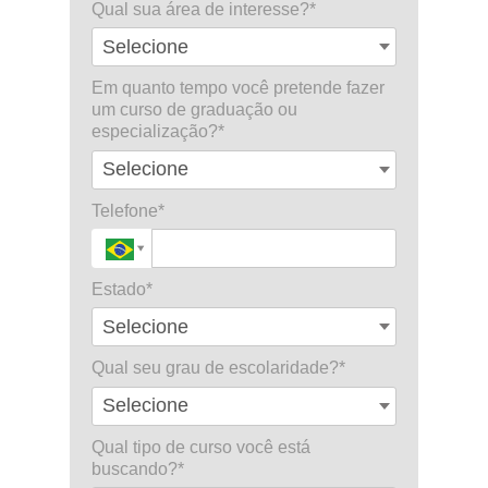
Qual sua área de interesse?*
Em quanto tempo você pretende fazer
um curso de graduação ou
especialização?*
Telefone*
Estado*
Qual seu grau de escolaridade?*
Qual tipo de curso você está
buscando?*