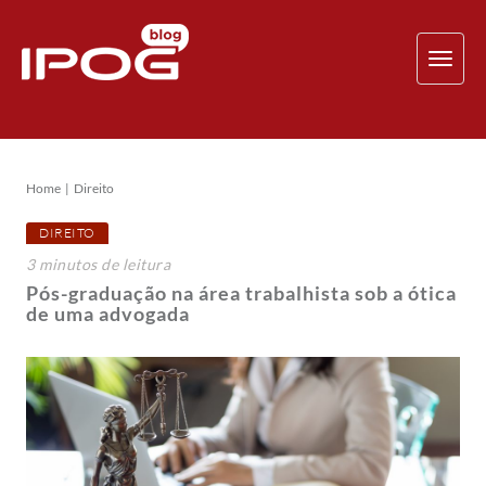
TOG
NAV
Home
Direito
DIREITO
3
minutos
de leitura
Pós-graduação na área trabalhista sob a ótica
de uma advogada