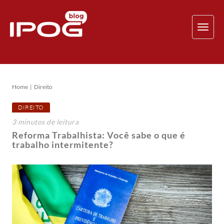
TOG
NAV
Home
Direito
DIREITO
3
minutos
de leitura
Reforma Trabalhista: Você sabe o que é
trabalho intermitente?