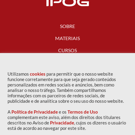
SOBRE
MATERIAIS
CURSOS
FALE CONOSCO
Utilizamos
cookies
para permitir que o nosso website
funcione corretamente para que seja gerado conteúdos
personalizados em redes sociais e anúncios, bem como
analisar o nosso tráfego. Também compartilhamos
informações com os parceiros de redes sociais, de
publicidade e de analítica sobre o seu uso do nosso website.
A
Política de Privacidade
e os
Termos de Uso
complementam este aviso, além dos direitos dos titulares
descritos no Aviso de
Privacidade
, cujos os dizeres o usuário
Copyright © 2016 IPOG - Todos os direitos reservados
está de acordo ao navegar por este site.
Política de privacidade
|
Termos de uso