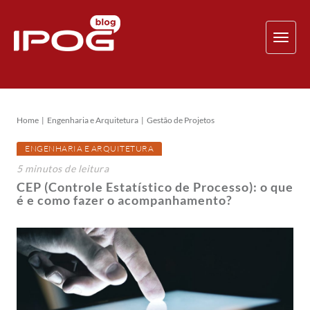
TOG
NAV
Home
Engenharia e Arquitetura
Gestão de Projetos
ENGENHARIA E ARQUITETURA
5
minutos
de leitura
CEP (Controle Estatístico de Processo): o que
é e como fazer o acompanhamento?