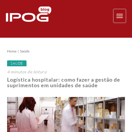
TOG
NAV
Home
Saúde
SAÚDE
4
minutos
de leitura
Logística hospitalar: como fazer a gestão de
suprimentos em unidades de saúde