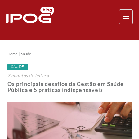
TOG
NAV
Home
Saúde
SAÚDE
7
minutos
de leitura
Os principais desafios da Gestão em Saúde
Pública e 5 práticas indispensáveis