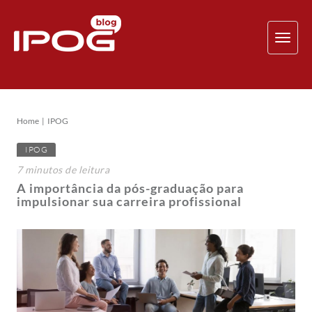
TOG
NAV
Home
IPOG
IPOG
7
minutos
de leitura
A importância da pós-graduação para
impulsionar sua carreira profissional