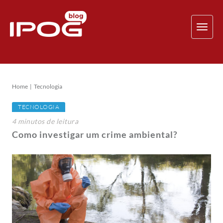
TOG
NAV
Home
Tecnologia
TECNOLOGIA
4
minutos
de leitura
Como investigar um crime ambiental?