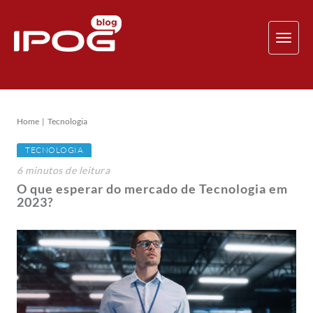
TOG
NAV
Home
Tecnologia
TECNOLOGIA
6
minutos
de leitura
O que esperar do mercado de Tecnologia em
2023?