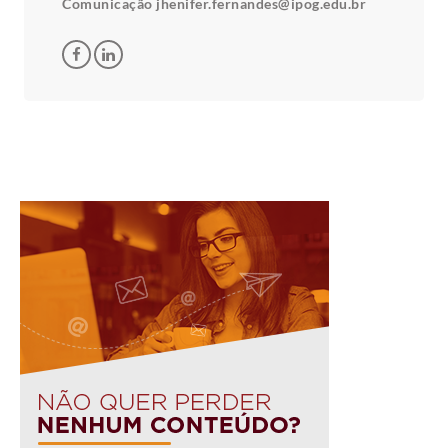
Comunicação jhenifer.fernandes@ipog.edu.br