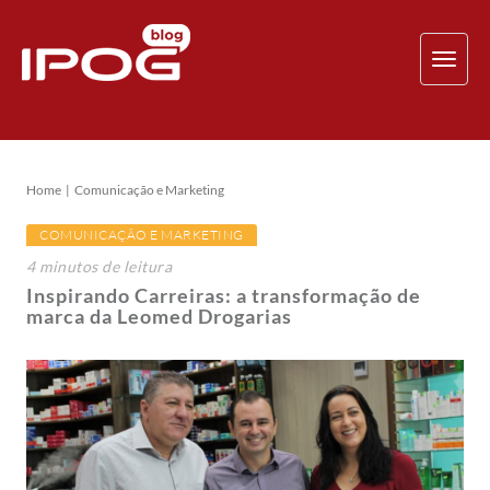
TOG
NAV
Home
Comunicação e Marketing
COMUNICAÇÃO E MARKETING
4
minutos
de leitura
Inspirando Carreiras: a transformação de
marca da Leomed Drogarias