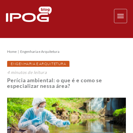
TOG
NAV
Home
Engenharia e Arquitetura
ENGENHARIA E ARQUITETURA
4
minutos
de leitura
Perícia ambiental: o que é e como se
especializar nessa área?