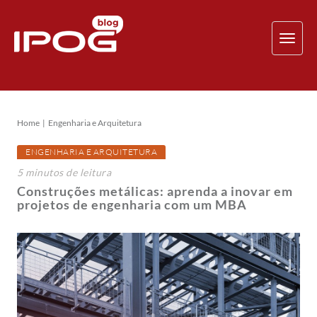
TOG
NAV
Home
Engenharia e Arquitetura
ENGENHARIA E ARQUITETURA
5
minutos
de leitura
Construções metálicas: aprenda a inovar em
projetos de engenharia com um MBA