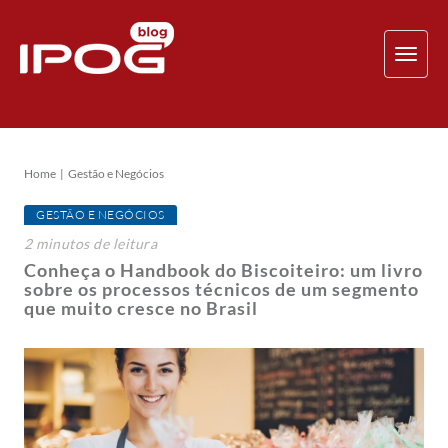
TOG
NAV
Home
Gestão e Negócios
GESTÃO E NEGÓCIOS
2
minutos
de leitura
Conheça o Handbook do Biscoiteiro: um livro
sobre os processos técnicos de um segmento
que muito cresce no Brasil