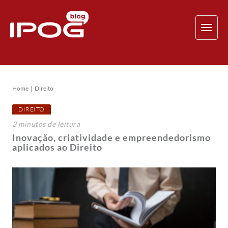
TOG
NAV
Home
Direito
DIREITO
3
minutos
de leitura
Inovação, criatividade e empreendedorismo
aplicados ao Direito