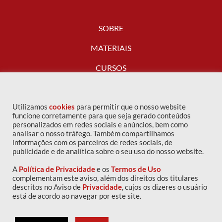
SOBRE
MATERIAIS
CURSOS
FALE CONOSCO
Utilizamos
cookies
para permitir que o nosso website
funcione corretamente para que seja gerado conteúdos
personalizados em redes sociais e anúncios, bem como
analisar o nosso tráfego. Também compartilhamos
informações com os parceiros de redes sociais, de
publicidade e de analítica sobre o seu uso do nosso website.
A
Política de Privacidade
e os
Termos de Uso
complementam este aviso, além dos direitos dos titulares
descritos no Aviso de
Privacidade
, cujos os dizeres o usuário
Copyright © 2016 IPOG - Todos os direitos reservados
está de acordo ao navegar por este site.
Política de privacidade
|
Termos de uso