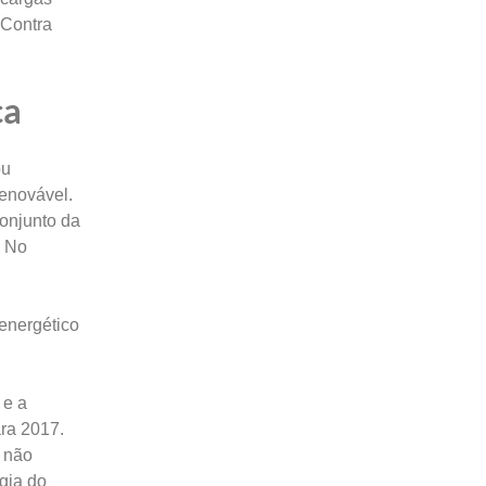
 Contra
ca
ou
renovável.
conjunto da
. No
energético
 e a
ra 2017.
e não
gia do