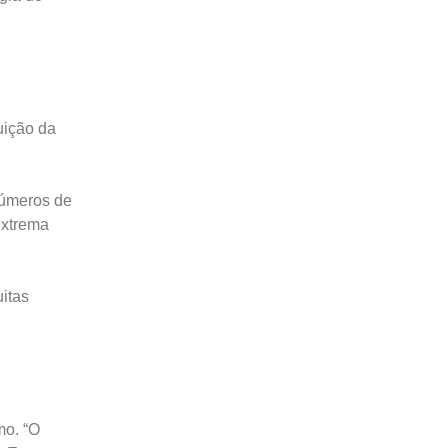
uição da
números de
extrema
itas
mo. “O