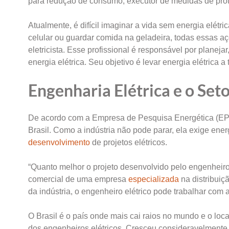
para redução de consumo, executor de medidas de prot
Atualmente, é difícil imaginar a vida sem energia elétric
celular ou guardar comida na geladeira, todas essas 
eletricista. Esse profissional é responsável por planejar
energia elétrica. Seu objetivo é levar energia elétrica
Engenharia Elétrica e o Seto
De acordo com a Empresa de Pesquisa Energética (EPE),
Brasil. Como a indústria não pode parar, ela exige ene
desenvolvimento
de projetos elétricos.
“Quanto melhor o projeto desenvolvido pelo engenheiro
comercial de uma empresa
especializada
na distribui
da indústria, o engenheiro elétrico pode trabalhar com 
O Brasil é o país onde mais cai raios no mundo e o lo
dos engenheiros elétricos. Cresceu consideravelmente 