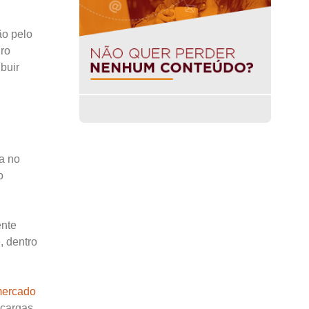
ão pelo
iro
ibuir
a no
o
ente
, dentro
ercado
scargas