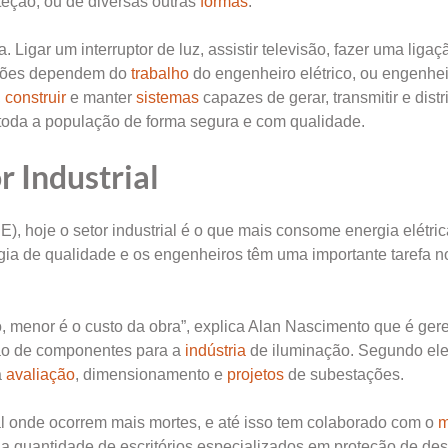
eção, ou de diversas outras
formas
.
a. Ligar um interruptor de luz, assistir televisão, fazer uma ligaç
ações dependem do
trabalho
do engenheiro elétrico, ou engenhe
,
construir
e manter
sistemas
capazes de gerar, transmitir e distr
 a toda a população de forma segura e com qualidade.
r Industrial
 hoje o setor industrial é o que mais consome energia elétric
rgia de qualidade e os engenheiros têm uma importante tarefa n
, menor é o custo da obra”, explica Alan Nascimento que é ger
ção de componentes para a
indústria
de iluminação. Segundo ele
a
avaliação
, dimensionamento e
projetos
de subestações.
cal onde ocorrem mais mortes, e até isso tem colaborado com o
m
a quantidade de escritórios especializados em proteção de de