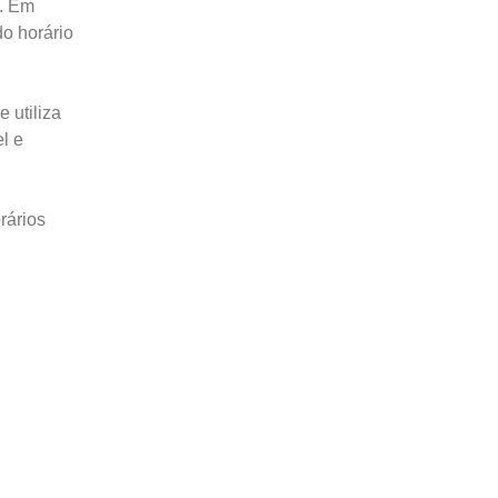
s. Em
o horário
 utiliza
l e
rários