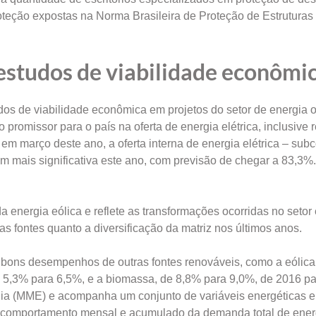
roteção expostas na Norma Brasileira de Proteção de Estruturas
estudos de viabilidade econômi
os de viabilidade econômica em projetos do setor de energia 
promissor para o país na oferta de energia elétrica, inclusive 
m março deste ano, a oferta interna de energia elétrica – sub
m mais significativa este ano, com previsão de chegar a 83,3%
ergia eólica e reflete as transformações ocorridas no setor 
s fontes quanto a diversificação da matriz nos últimos anos.
 bons desempenhos de outras fontes renováveis, como a eólica
 5,3% para 6,5%, e a biomassa, de 8,8% para 9,0%, de 2016 pa
rgia (MME) e acompanha um conjunto de variáveis energéticas 
do comportamento mensal e acumulado da demanda total de ener