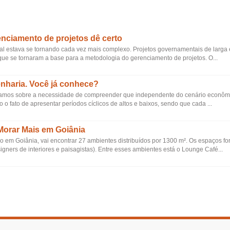
enciamento de projetos dê certo
l estava se tornando cada vez mais complexo. Projetos governamentais de larga 
que se tornaram a base para a metodologia do gerenciamento de projetos. O...
genharia. Você já conhece?
rsamos sobre a necessidade de compreender que independente do cenário econômi
 o fato de apresentar períodos cíclicos de altos e baixos, sendo que cada ...
Morar Mais em Goiânia
 em Goiânia, vai encontrar 27 ambientes distribuídos por 1300 m². Os espaços f
signers de interiores e paisagistas). Entre esses ambientes está o Lounge Café...