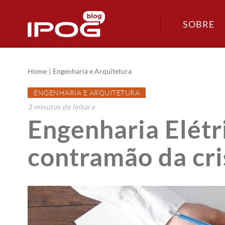
SOBRE
Home
Engenharia e Arquitetura
ENGENHARIA E ARQUITETURA
3
minutos
de leitura
Engenharia Elétr
contramão da cri