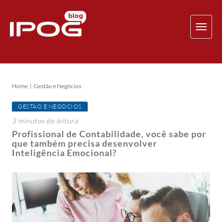
TOG
NAV
Home
Gestão e Negócios
GESTÃO E NEGÓCIOS
3
minutos
de leitura
Profissional de Contabilidade, você sabe por
que também precisa desenvolver
Inteligência Emocional?