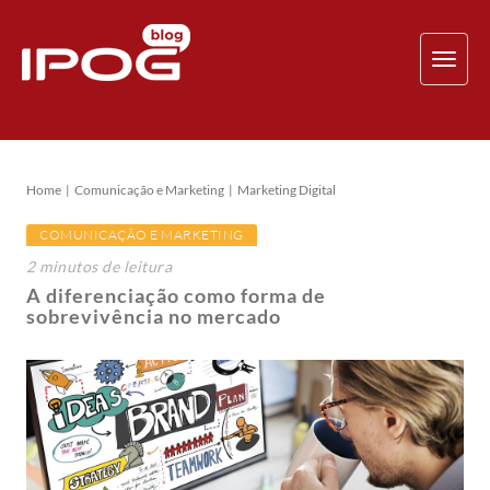
TOG
NAV
Home
Comunicação e Marketing
Marketing Digital
COMUNICAÇÃO E MARKETING
2
minutos
de leitura
A diferenciação como forma de
sobrevivência no mercado