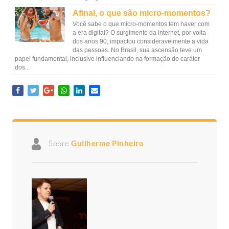
Afinal, o que são micro-momentos?
Você sabe o que micro-momentos tem haver com
a era digital? O surgimento da internet, por volta
dos anos 90, impactou consideravelmente a vida
das pessoas. No Brasil, sua ascensão teve um
papel fundamental, inclusive influenciando na formação do caráter
dos...
Sobre
Guilherme Pinheiro