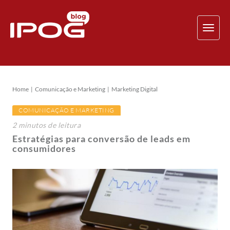
TOG
NAV
Home
Comunicação e Marketing
Marketing Digital
COMUNICAÇÃO E MARKETING
2
minutos
de leitura
Estratégias para conversão de leads em
consumidores