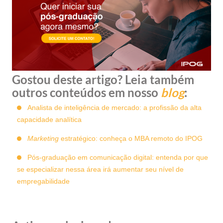
Gostou deste artigo? Leia também
outros conteúdos em nosso
blog
:
Analista de inteligência de mercado: a profissão da alta
capacidade analítica
Marketing
estratégico: conheça o MBA remoto do IPOG
Pós-graduação em comunicação digital: entenda por que
se especializar nessa área irá aumentar seu nível de
empregabilidade