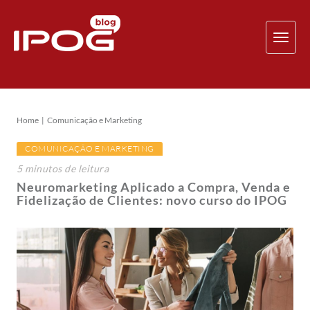
TOG
NAV
Home
Comunicação e Marketing
COMUNICAÇÃO E MARKETING
5
minutos
de leitura
Neuromarketing Aplicado a Compra, Venda e
Fidelização de Clientes: novo curso do IPOG