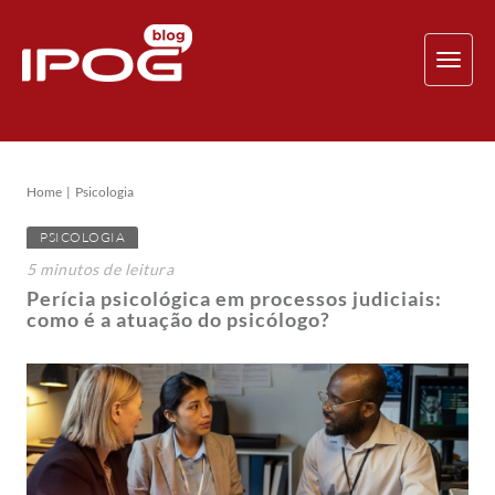
TOG
NAV
Home
Psicologia
PSICOLOGIA
5
minutos
de leitura
Perícia psicológica em processos judiciais:
como é a atuação do psicólogo?