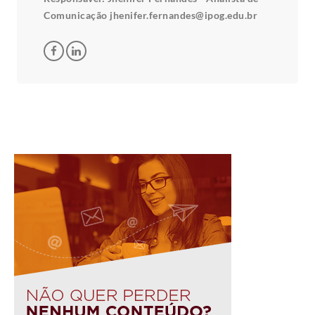
Comunicação jhenifer.fernandes@ipog.edu.br