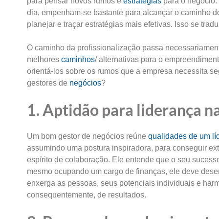
para pensar novos rumos e
estratégias
para o negócio. 
dia, empenham-se bastante para alcançar o caminho 
planejar e traçar estratégias mais efetivas. Isso se t
O caminho da profissionalização passa necessariamente
melhores
caminhos
/ alternativas para o empreendimen
orientá-los sobre os rumos que a empresa necessita se
gestores de
negócios
?
1. Aptidão para liderança na
Um bom gestor de negócios reúne
qualidades de um lí
assumindo uma postura inspiradora, para conseguir extr
espírito de colaboração. Ele entende que o seu suce
mesmo ocupando um cargo de finanças, ele deve desen
enxerga as pessoas, seus potenciais individuais e har
consequentemente, de resultados.