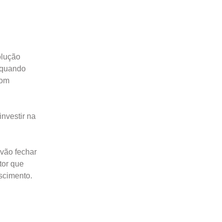
olução
 quando
com
nvestir na
 vão fechar
tor que
scimento.