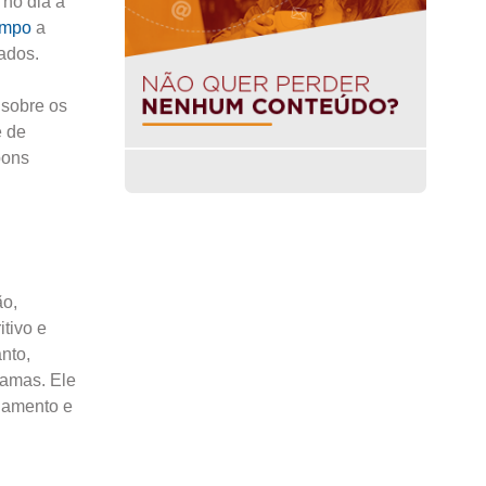
 no dia a
empo
a
çados.
 sobre os
e de
bons
ão,
tivo e
nto,
ramas. Ele
ajamento e