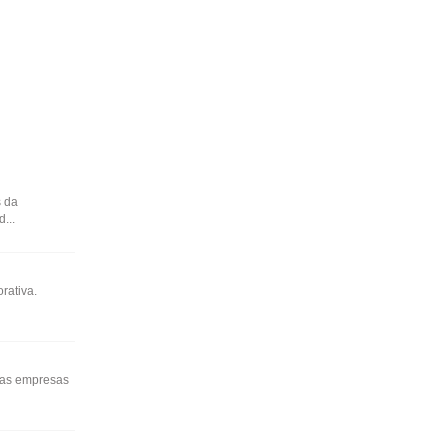
s da
...
rativa.
elas empresas