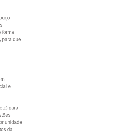
bouço
as
e forma
, para que
em
ial e
etc) para
stões
por unidade
tos da