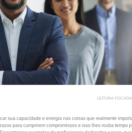
LEITURA FOCAD
car sua capacidade e energia nas coisas que realmente impor
 prazos para cumprirem compromissos e isso lhes rouba tempo p