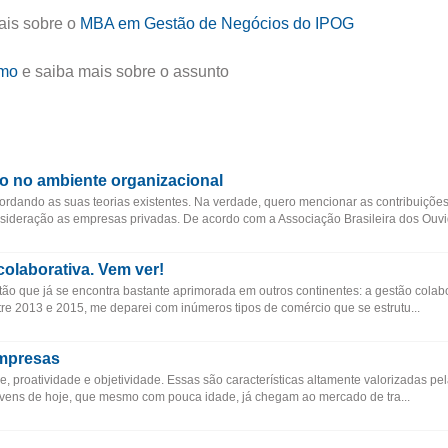
ais sobre o
MBA em Gestão de Negócios do IPOG
smo
e saiba mais sobre o assunto
ão no ambiente organizacional
ordando as suas teorias existentes. Na verdade, quero mencionar as contribuiçõe
nsideração as empresas privadas. De acordo com a Associação Brasileira dos Ouvid
colaborativa. Vem ver!
ão que já se encontra bastante aprimorada em outros continentes: a gestão colabo
ntre 2013 e 2015, me deparei com inúmeros tipos de comércio que se estrutu...
mpresas
e, proatividade e objetividade. Essas são características altamente valorizadas p
ovens de hoje, que mesmo com pouca idade, já chegam ao mercado de tra...