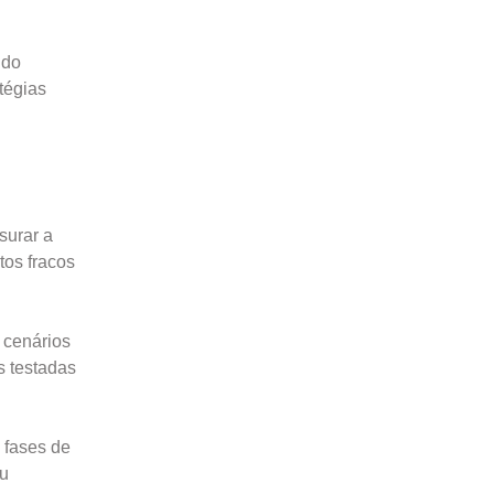
ido
tégias
surar a
tos fracos
 cenários
s testadas
 fases de
ou