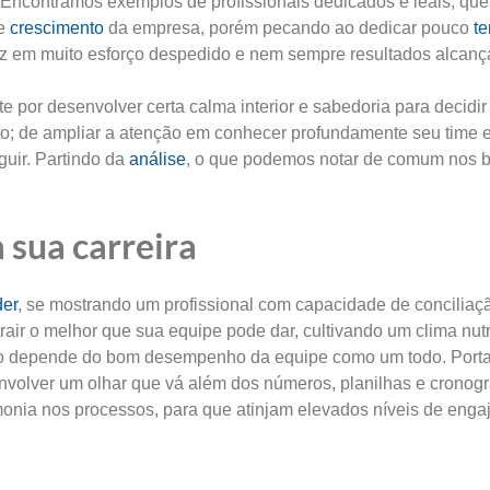
Encontramos exemplos de profissionais dedicados e leais, que
de
crescimento
da empresa, porém pecando ao dedicar pouco
t
raduz em muito esforço despedido e nem sempre resultados alcan
 por desenvolver certa calma interior e sabedoria para decidir
to; de ampliar a atenção em conhecer profundamente seu time 
guir. Partindo da
análise
, o que podemos notar de comum nos 
 sua carreira
der
, se mostrando um profissional com capacidade de conciliaç
air o melhor que sua equipe pode dar, cultivando um clima nutri
sso depende do bom desempenho da equipe como um todo. Porta
volver um olhar que vá além dos números, planilhas e cronog
monia nos processos, para que atinjam elevados níveis de eng