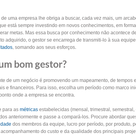
o de uma empresa lhe obriga a buscar, cada vez mais, um arca
a que está sempre investindo em novos conhecimentos, em form
erar metas. Mas essa busca por conhecimento não acontece d
o adquirido, o gestor se encarrega de transmiti-lo à sua equipe
ltados
, somando aos seus esforços.
 um bom gestor?
ente de um negócio é promovendo um mapeamento, de tempos 
 e financeiros. Para isso, escolha um período como marco inic
 ponto onde a empresa se encontra.
e para as
métricas
estabelecidas (mensal, trimestral, semestral, 
s anteriormente e passe a compará-los. Procure abordar que
idade
dos membros da equipe, lucro por período, por produto, 
acompanhamento do custo e da qualidade dos principais proje