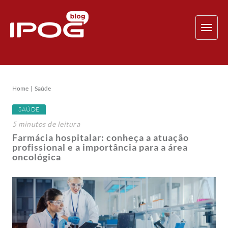
TOG
NAV
Home
Saúde
SAÚDE
5
minutos
de leitura
Farmácia hospitalar: conheça a atuação
profissional e a importância para a área
oncológica