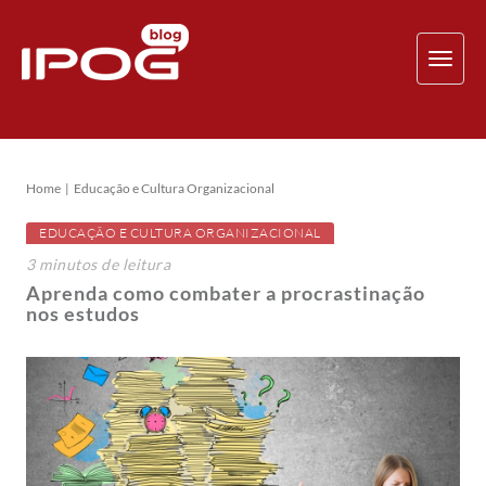
TOG
NAV
Home
Educação e Cultura Organizacional
EDUCAÇÃO E CULTURA ORGANIZACIONAL
3
minutos
de leitura
Aprenda como combater a procrastinação
nos estudos