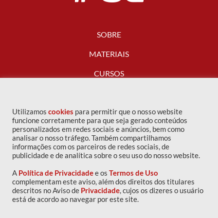
SOBRE
MATERIAIS
CURSOS
FALE CONOSCO
Utilizamos
cookies
para permitir que o nosso website
funcione corretamente para que seja gerado conteúdos
personalizados em redes sociais e anúncios, bem como
analisar o nosso tráfego. Também compartilhamos
informações com os parceiros de redes sociais, de
publicidade e de analítica sobre o seu uso do nosso website.
A
Política de Privacidade
e os
Termos de Uso
complementam este aviso, além dos direitos dos titulares
descritos no Aviso de
Privacidade
, cujos os dizeres o usuário
Copyright © 2016 IPOG - Todos os direitos reservados
está de acordo ao navegar por este site.
Política de privacidade
|
Termos de uso