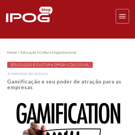
TOG
NAV
Home
Educação e Cultura Organizacional
EDUCAÇÃO E CULTURA ORGANIZACIONAL
6
minutos
de leitura
Gamificação e seu poder de atração para as
empresas