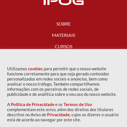
SOBRE
MATERIAIS
CURSOS
FALE CONOSCO
Utilizamos
cookies
para permitir que o nosso website
funcione corretamente para que seja gerado conteúdos
personalizados em redes sociais e anúncios, bem como
analisar o nosso tráfego. Também compartilhamos
informações com os parceiros de redes sociais, de
publicidade e de analítica sobre o seu uso do nosso website.
A
Política de Privacidade
e os
Termos de Uso
complementam este aviso, além dos direitos dos titulares
descritos no Aviso de
Privacidade
, cujos os dizeres o usuário
Copyright © 2016 IPOG - Todos os direitos reservados
está de acordo ao navegar por este site.
Política de privacidade
|
Termos de uso