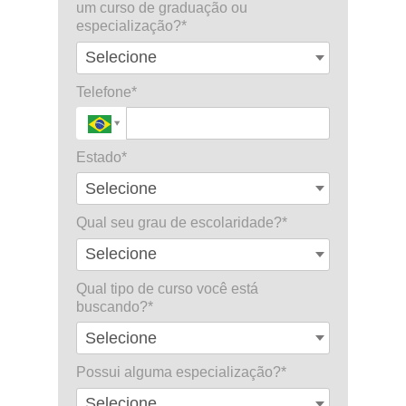
um curso de graduação ou
especialização?*
Telefone*
Estado*
Qual seu grau de escolaridade?*
Qual tipo de curso você está
buscando?*
Possui alguma especialização?*