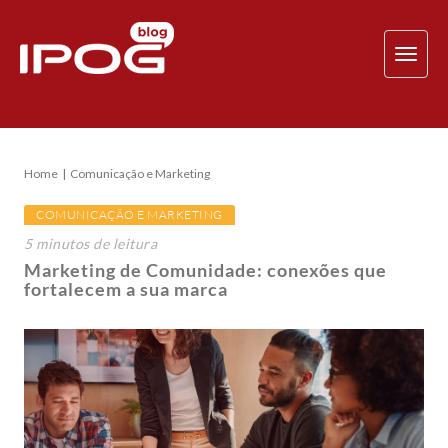
TOG
NAV
Home
Comunicação e Marketing
COMUNICAÇÃO E MARKETING
5
minutos
de leitura
Marketing de Comunidade: conexões que
fortalecem a sua marca