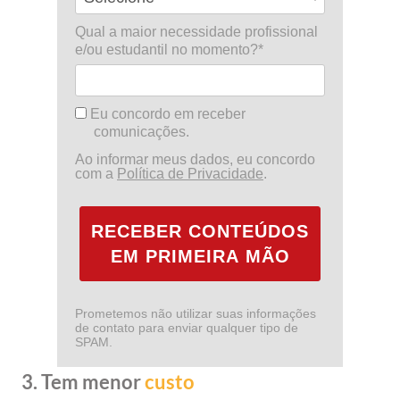
Qual a maior necessidade profissional
e/ou estudantil no momento?*
Eu concordo em receber
comunicações.
Ao informar meus dados, eu concordo
com a
Política de Privacidade
.
RECEBER CONTEÚDOS
EM PRIMEIRA MÃO
Prometemos não utilizar suas informações
de contato para enviar qualquer tipo de
SPAM.
3. Tem menor
custo