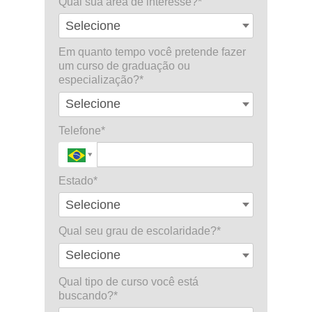
Qual sua área de interesse?*
Em quanto tempo você pretende fazer
um curso de graduação ou
especialização?*
Telefone*
Estado*
Qual seu grau de escolaridade?*
Qual tipo de curso você está
buscando?*