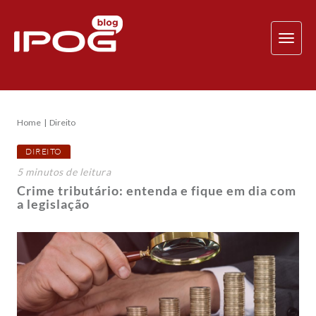
TOG
NAV
Home
Direito
DIREITO
5
minutos
de leitura
Crime tributário: entenda e fique em dia com
a legislação