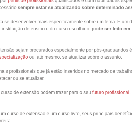
 por
perfis de profissionais
qualificados e com habilidades espec
ecessário
sempre estar se atualizando sobre determinado as
a se desenvolver mais especificamente sobre um tema. E um 
instituição de ensino e do curso escolhido,
pode ser feito em
 extensão sejam procurados especialmente por pós-graduandos é
specialização
ou, até mesmo, se atualizar sobre o assunto.
ais profissionais que já estão inseridos no mercado de trabalh
acar ou se atualizar.
m curso de extensão podem trazer para o seu
futuro profissional
,
 um curso de extensão e um curso livre, seus principais benefíci
reira.