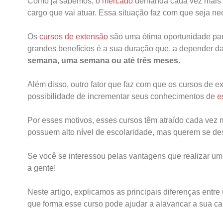
Como já sabemos, o
mercado
demanda cada vez mais
cargo que vai atuar. Essa situação faz com que seja n
Os
cursos de extensão
são uma ótima oportunidade par
grandes benefícios é a sua duração que, a depender da 
semana, uma semana ou até três meses
.
Além disso, outro fator que faz com que os cursos de
possibilidade de incrementar seus conhecimentos de
e
Por esses motivos, esses cursos têm atraído cada vez m
possuem alto nível de escolaridade, mas querem se dest
Se você se interessou pelas vantagens que realizar u
a gente!
Neste artigo, explicamos as principais diferenças entre
que forma esse curso pode ajudar a alavancar a sua car