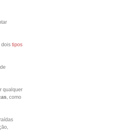
otar
s dois
tipos
 de
or qualquer
cas
, como
raídas
ção,