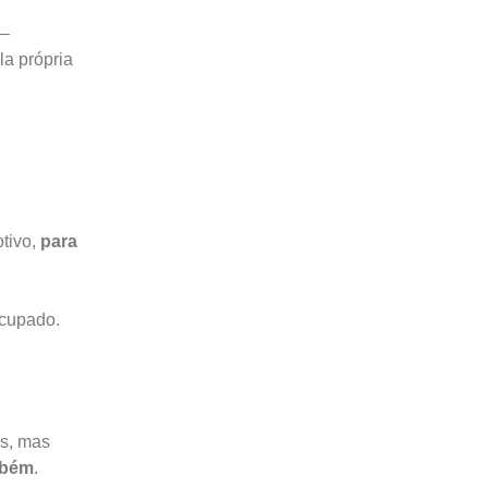
–
la própria
tivo,
para
cupado.
os, mas
mbém
.