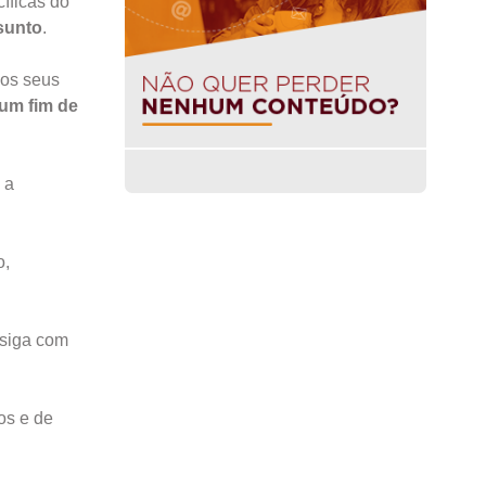
íficas do
sunto
.
dos seus
 um fim de
 a
o,
 siga com
os e de