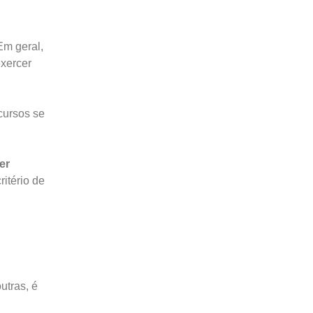
Em geral,
xercer
cursos se
er
ritério de
utras, é