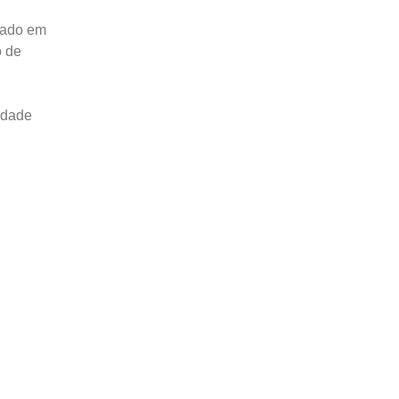
mado em
o de
idade