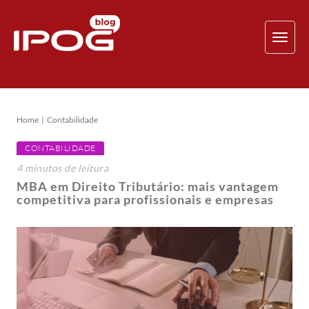
TOG
NAV
Home
Contabilidade
CONTABILIDADE
4
minutos
de leitura
MBA em Direito Tributário: mais vantagem
competitiva para profissionais e empresas