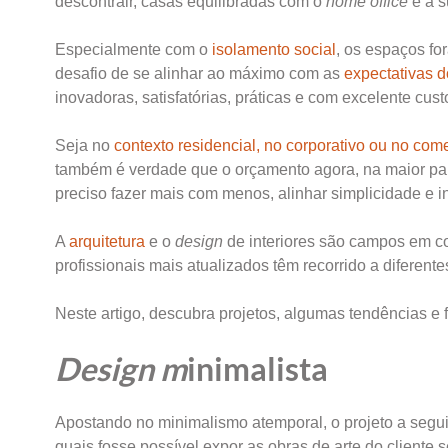
descontrair, casas equilibradas com o
home office
e a s
Especialmente com o
isolamento social
, os espaços fo
desafio de se alinhar ao máximo com as
expectativas d
inovadoras, satisfatórias, práticas e com excelente cust
Seja no
contexto residencial, no corporativo ou no come
também é verdade que o orçamento agora, na maior pa
preciso fazer mais com menos, alinhar simplicidade e 
A
arquitetura
e o
design
de interiores são campos em c
profissionais mais atualizados têm recorrido a diferente
Neste artigo, descubra projetos, algumas tendências e
Design m
inimalista
Apostando no minimalismo atemporal, o projeto a segui
quais fosse possível expor as obras de arte do cliente