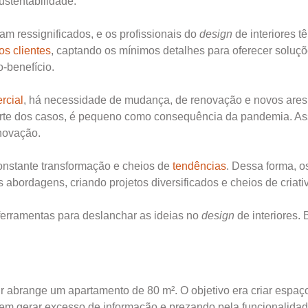
ustentabilidade.
ram ressignificados, e os profissionais do
design
de interiores t
os clientes
, captando os mínimos detalhes para oferecer soluç
o-benefício.
rcial
, há necessidade de mudança, de renovação e novos ares
rte dos casos, é pequeno como consequência da pandemia. As
inovação.
onstante transformação e cheios de
tendências
. Dessa forma, o
s abordagens, criando projetos diversificados e cheios de criati
 ferramentas para deslanchar as ideias no
design
de interiores. 
r abrange um apartamento de 80 m². O objetivo era criar espaç
 sem gerar excesso de informação e prezando pela funcionalidad