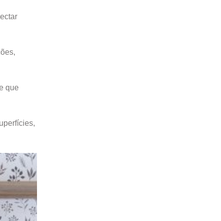
ectar
ções,
 e que
perfícies,