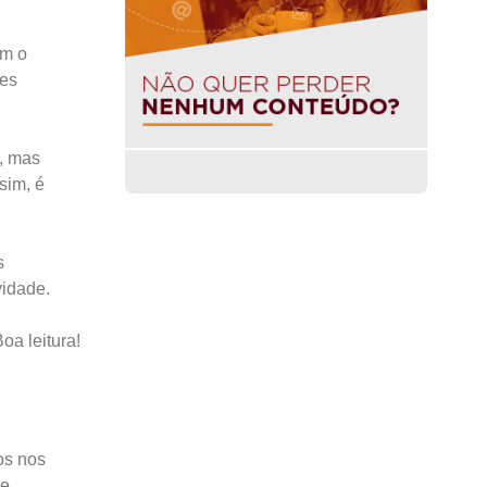
êm o
ões
, mas
sim, é
s
vidade.
Boa leitura!
os nos
e.