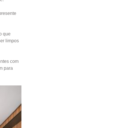
presente
go que
ser limpos
entes com
m para