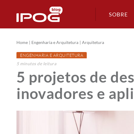
SOBRE
Home
Engenharia e Arquitetura
Arquitetura
ENGENHARIA E ARQUITETURA
5
minutos
de leitura
5 projetos de des
inovadores e apl