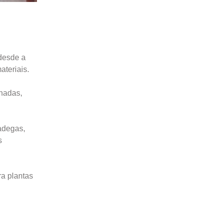
 desde a
ateriais.
lhadas,
adegas,
s
ra plantas