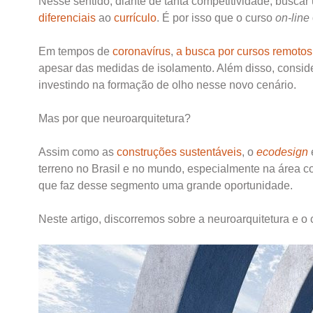
Nesse sentido, diante de tanta competitividade, busca
diferenciais
ao
currículo
. É por isso que o curso
on-line
Em tempos de
coronavírus
,
a busca por cursos remoto
apesar das medidas de isolamento. Além disso, consi
investindo na formação de olho nesse novo cenário.
Mas por que neuroarquitetura?
Assim como as
construções sustentáveis
, o
ecodesign
terreno no Brasil e no mundo, especialmente na área c
que faz desse segmento uma grande oportunidade.
Neste artigo, discorremos sobre a neuroarquitetura e o