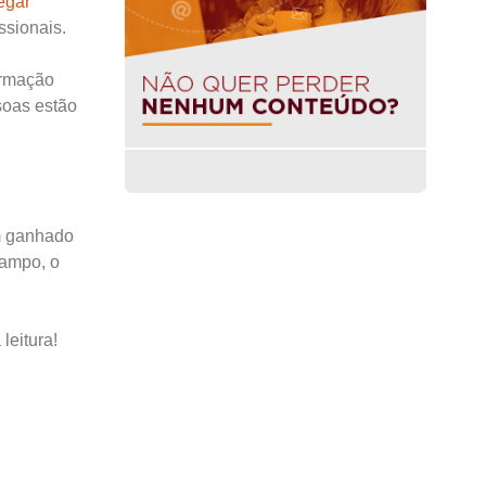
egar
ssionais.
ormação
soas estão
em ganhado
campo, o
 leitura!