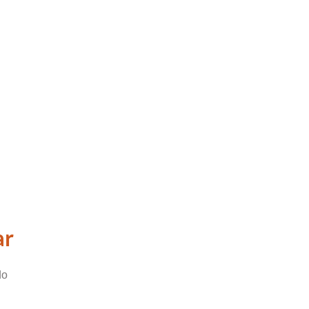
ar
do