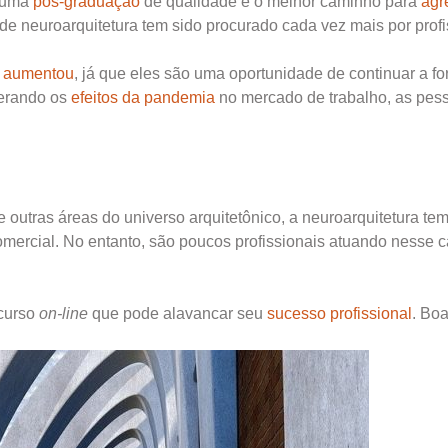
r uma
pós-graduação
de qualidade é o melhor caminho para
agr
de neuroarquitetura tem sido procurado cada vez mais por profi
s aumentou
, já que eles são uma oportunidade de continuar a f
derando os
efeitos da pandemia
no mercado de trabalho, as pes
e outras áreas do universo arquitetônico, a neuroarquitetura t
omercial. No entanto, são poucos profissionais atuando nesse 
 curso
on-line
que pode alavancar seu
sucesso profissional
. Boa