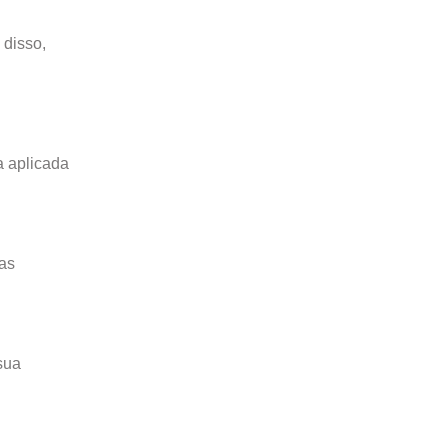
 disso,
 aplicada
vas
sua