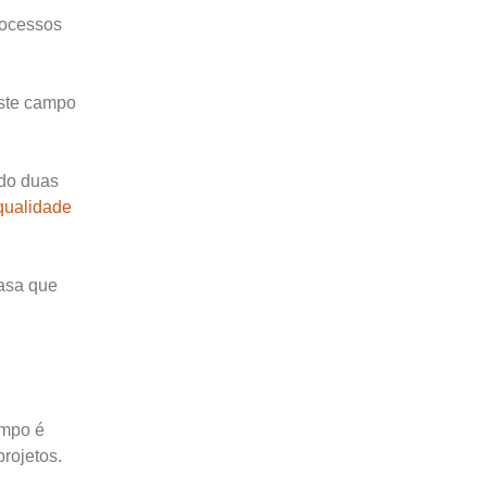
rocessos
este campo
do duas
qualidade
casa que
ampo é
projetos.